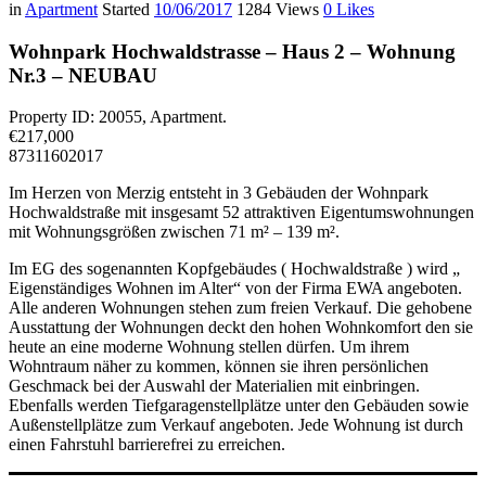
in
Apartment
Started
10/06/2017
1284
Views
0
Likes
Wohnpark Hochwaldstrasse – Haus 2 – Wohnung
Nr.3 – NEUBAU
Property ID: 20055, Apartment.
€
217,000
87
3
1
1
60
2017
Im Herzen von Merzig entsteht in 3 Gebäuden der Wohnpark
Hochwaldstraße mit insgesamt 52 attraktiven Eigentumswohnungen
mit Wohnungsgrößen zwischen 71 m² – 139 m².
Im EG des sogenannten Kopfgebäudes ( Hochwaldstraße ) wird „
Eigenständiges Wohnen im Alter“ von der Firma EWA angeboten.
Alle anderen Wohnungen stehen zum freien Verkauf. Die gehobene
Ausstattung der Wohnungen deckt den hohen Wohnkomfort den sie
heute an eine moderne Wohnung stellen dürfen. Um ihrem
Wohntraum näher zu kommen, können sie ihren persönlichen
Geschmack bei der Auswahl der Materialien mit einbringen.
Ebenfalls werden Tiefgaragenstellplätze unter den Gebäuden sowie
Außenstellplätze zum Verkauf angeboten. Jede Wohnung ist durch
einen Fahrstuhl barrierefrei zu erreichen.