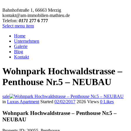
Bahnhofstraße 1, 66663 Merzig
kontakt@am-immobilien-mathieu.de
Telefon:
0171
277 6 777
Select menu item
Home
Unternehmen
Galerie
Blog
Kontakt
Wohnpark Hochwaldstrasse –
Penthouse Nr.5 – NEUBAU
sale
in
Luxus Apartment
Started
02/02/2017
2026
Views
0
Likes
Wohnpark Hochwaldstrasse – Penthouse Nr.5 –
NEUBAU
Property ID: 20055, Penthouse.