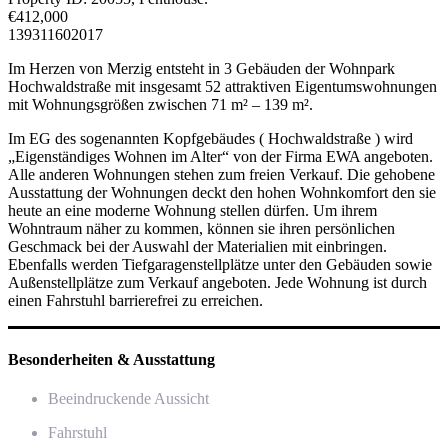
€
412,000
139
3
1
1
60
2017
Im Herzen von Merzig entsteht in 3 Gebäuden der Wohnpark
Hochwaldstraße mit insgesamt 52 attraktiven Eigentumswohnungen
mit Wohnungsgrößen zwischen 71 m² – 139 m².
Im EG des sogenannten Kopfgebäudes ( Hochwaldstraße ) wird
„Eigenständiges Wohnen im Alter“ von der Firma EWA angeboten.
Alle anderen Wohnungen stehen zum freien Verkauf. Die gehobene
Ausstattung der Wohnungen deckt den hohen Wohnkomfort den sie
heute an eine moderne Wohnung stellen dürfen. Um ihrem
Wohntraum näher zu kommen, können sie ihren persönlichen
Geschmack bei der Auswahl der Materialien mit einbringen.
Ebenfalls werden Tiefgaragenstellplätze unter den Gebäuden sowie
Außenstellplätze zum Verkauf angeboten. Jede Wohnung ist durch
einen Fahrstuhl barrierefrei zu erreichen.
Besonderheiten & Ausstattung
Beeindruckende Aussicht
Fahrstuhl