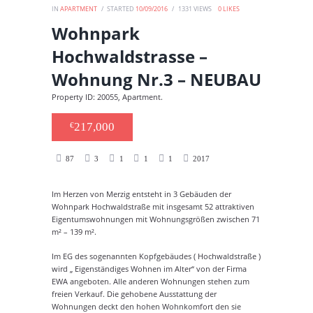
IN
APARTMENT
STARTED
10/09/2016
1331
VIEWS
0
LIKES
Wohnpark
Hochwaldstrasse –
Wohnung Nr.3 – NEUBAU
Property ID: 20055, Apartment.
217,000
€
87
3
1
1
1
2017
Im Herzen von Merzig entsteht in 3 Gebäuden der
Wohnpark Hochwaldstraße mit insgesamt 52 attraktiven
Eigentumswohnungen mit Wohnungsgrößen zwischen 71
m² – 139 m².
Im EG des sogenannten Kopfgebäudes ( Hochwaldstraße )
wird „ Eigenständiges Wohnen im Alter“ von der Firma
EWA angeboten. Alle anderen Wohnungen stehen zum
freien Verkauf. Die gehobene Ausstattung der
Wohnungen deckt den hohen Wohnkomfort den sie