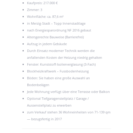
Kaufpreis: 217.000 €
Zimmer: 3
Wohnfläche: ca. 87,6 m²
in Merzig-Stadt – Topp Innenstadtlage
nach Energiesparordnung NF 2016 gebaut
Altersgerechte Bauweise (Barrierefrei)
Aufzug in jedem Gebäude
Durch Einsatz moderner Technik werden die
anfallenden Kosten der Heizung niedrig gehalten
Fenster: Kunststoff-Isolierverglasung (3-Fach)
Blockheizkraftwerk – Fussbodenheizung
Böden: Sie haben eine große Auswahl an
Bodenbelägen
Jede Wohnung verfügt über eine Terrasse oder Balkon
Optional Tiefgaragenstellplatz / Garage /
Aussenstellplatz zu erwerben
zum Verkauf stehen 36 Wohneinheiten von 71-139 qm
— bezugsfertig in 2017