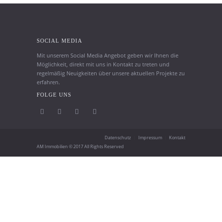
SOCIAL MEDIA
Mit unserem Social Media Angebot geben wir Ihnen die
Möglichkeit, direkt mit uns in Kontakt zu treten und
regelmäßig Neuigkeiten über unsere aktuellen Projekte zu
erfahren.
FOLGE UNS
Datenschutz
Impressum
Kontakt
AM Immobilien © 2017 All Rights Reserved