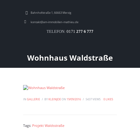
Bahnhofstraße 1, 66663 Merzig
kontakt@am-immobilien-mathieu.de
TELEFON:
0171
277 6 777
Wohnhaus Waldstraße
IN
GALLERIE
BY
KLEINJOE
ON
19/09/2016
5437
VIEWS
0
LIKES
Tags:
Projekt Waldsstraße